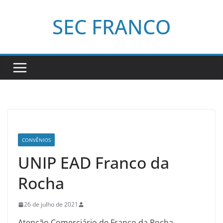
Pular
SEC FRANCO
para
o
conteúdo
CONVÊNIOS
UNIP EAD Franco da
Rocha
26 de julho de 2021
Atenção Comerciário de Franco da Rocha