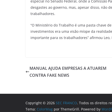
especial no Senado Federal, onde a Comissão Pa
desgastes ao governo, mas, apesar disso, não d
trabalhadores.
“O Ministério do Trabalho é uma pasta chave de 
investimentos era uma visão míope da realidade
importante para os trabalhadores” afirmou Leo, 
MANUAL AJUDA EMPRESAS A ATUAREM
CONTRA FAKE NEWS
Copyright © 2026
SEC FRANCO
. Todos os direitos r
Tema:
ColorMag
por ThemeGrill. Powered by
WordP