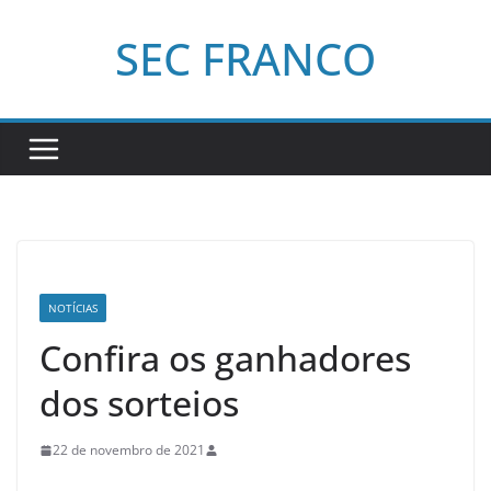
Pular
SEC FRANCO
para
o
conteúdo
NOTÍCIAS
Confira os ganhadores
dos sorteios
22 de novembro de 2021