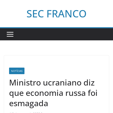
Pular
SEC FRANCO
para
o
conteúdo
NOTÍCIAS
Ministro ucraniano diz
que economia russa foi
esmagada