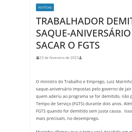
NOTÍCIAS
TRABALHADOR DEMIT
SAQUE-ANIVERSÁRIO 
SACAR O FGTS
23 de fevereiro de 2023
O ministro do Trabalho e Emprego, Luiz Marinho
saque-aniversário impostas pelo governo de Jair 
quem aderiu ao programa se for demitido, não p
Tempo de Serviço (FGTS) durante dois anos. Alé
FGTS quando for demitido sem justa causa. Isso
mais precisam, no desemprego.
Marinho afirmou que o tema será decidido em 